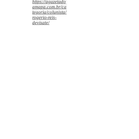
https://agazetado
amapa.com.br/ca
tegoria/colunista/
rogerio-reis-
devisate/