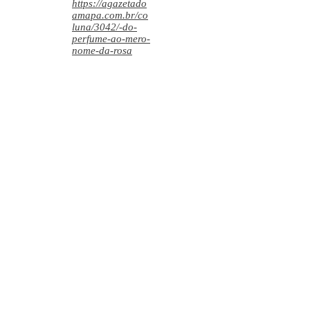
https://agazetado
amapa.com.br/co
luna/3042/-do-
perfume-ao-mero-
nome-da-rosa