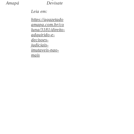
Amapá
Devisate
Leia em:
https://agazetado
amapa.com.br/co
luna/3181/direito-
adquirido-e-
decisoes-
judiciais-
imutaveis-nao-
mais