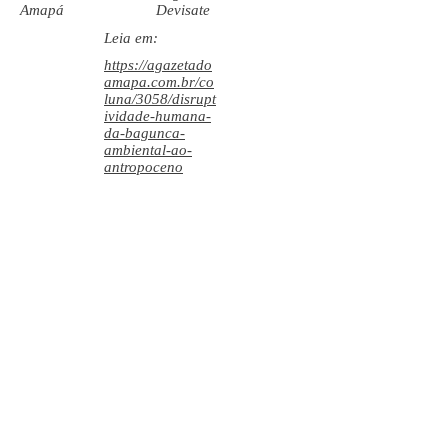
Amapá
Devisate
Leia em:
https://agazetado
amapa.com.br/co
luna/3058/disrupt
ividade-humana-
da-bagunca-
ambiental-ao-
antropoceno